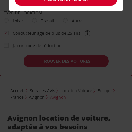
TYPE DE LOCATION
Loisir
Travail
Autre
Conducteur âgé de plus de 25 ans
J’ai un code de réduction
TROUVER DES VOITURES
Accueil
Services Avis
Location Voiture
Europe
France
Avignon
Avignon
Avignon location de voiture,
adaptée à vos besoins