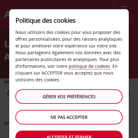
Menu
Politique des cookies
Welcome
Nous utilisons des cookies pour vous proposer des
to
offres personnalisées, pour des raisons analytiques
Location de voiture
Avis
et pour améliorer votre expérience sur notre site.
Nous partageons également nos données avec des
Avignon
partenaires publicitaires et analytiques. Pour plus
d’informations, voir notre
politique de cookies
. En
cliquant sur ACCEPTER vous acceptez que nous
utilisions des cookies.
AGENCE DE DÉPART
GÉRER VOS PRÉFÉRENCES
Sélectionnez une autre agence de retour
NE PAS ACCEPTER
DATE DE DÉPART
DATE DE RETOUR
ACCEPTER ET FERMER