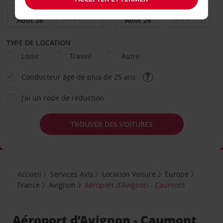
TYPE DE LOCATION
Loisir
Travail
Autre
Conducteur âgé de plus de 25 ans
J’ai un code de réduction
TROUVER DES VOITURES
Accueil
Services Avis
Location Voiture
Europe
France
Avignon
Aéroport d’Avignon - Caumont
Aéroport d’Avignon - Caumont