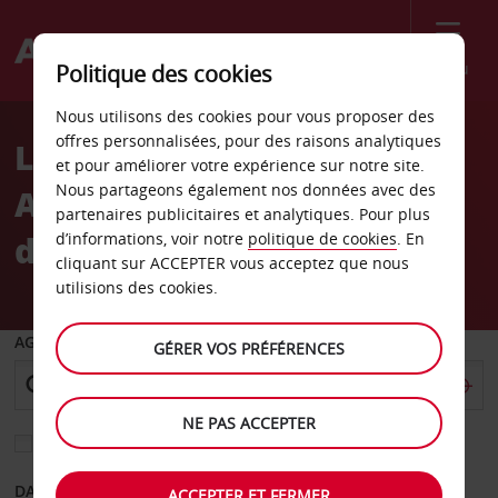
Menu
Politique des cookies
Welcome
Nous utilisons des cookies pour vous proposer des
to
offres personnalisées, pour des raisons analytiques
Location de voiture
Avis
et pour améliorer votre expérience sur notre site.
Nous partageons également nos données avec des
Aéroport
partenaires publicitaires et analytiques. Pour plus
d’Avignon - Caumont
d’informations, voir notre
politique de cookies
. En
cliquant sur ACCEPTER vous acceptez que nous
utilisions des cookies.
AGENCE DE DÉPART
GÉRER VOS PRÉFÉRENCES
NE PAS ACCEPTER
Sélectionnez une autre agence de retour
DATE DE DÉPART
DATE DE RETOUR
ACCEPTER ET FERMER