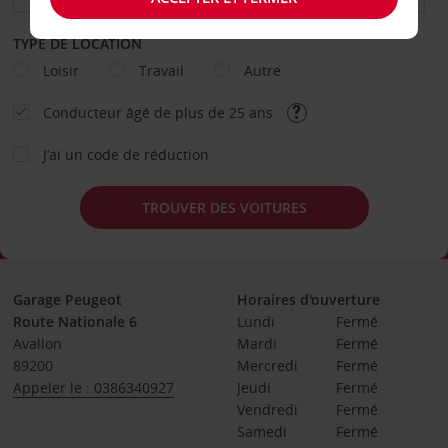
TYPE DE LOCATION
Loisir
Travail
Autre
Conducteur âgé de plus de 25 ans
J’ai un code de réduction
TROUVER DES VOITURES
Garage Peugeot
Horaires d'ouverture
Route Nationale 6
Lundi
Fermé
Avallon
Mardi
Fermé
89200
Mercredi
Fermé
Appeler le : 0386340927
Jeudi
Fermé
Vendredi
Fermé
Samedi
Fermé