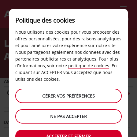
Menu
Politique des cookies
Welcome
Nous utilisons des cookies pour vous proposer des
to
offres personnalisées, pour des raisons analytiques
Location de voiture
Avis
et pour améliorer votre expérience sur notre site.
Nous partageons également nos données avec des
Avallon
partenaires publicitaires et analytiques. Pour plus
d’informations, voir notre
politique de cookies
. En
cliquant sur ACCEPTER vous acceptez que nous
utilisions des cookies.
AGENCE DE DÉPART
GÉRER VOS PRÉFÉRENCES
Sélectionnez une autre agence de retour
NE PAS ACCEPTER
DATE DE DÉPART
DATE DE RETOUR
ACCEPTER ET FERMER