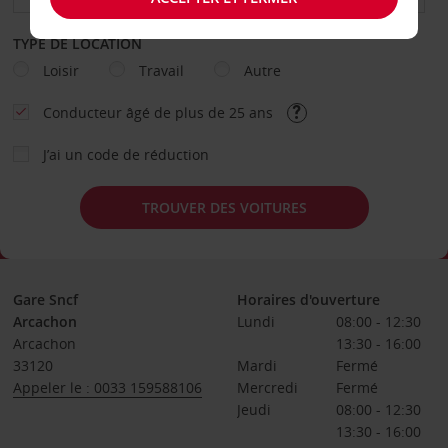
TYPE DE LOCATION
Loisir
Travail
Autre
Conducteur âgé de plus de 25 ans
J’ai un code de réduction
TROUVER DES VOITURES
Gare Sncf
Horaires d'ouverture
Arcachon
Lundi
08:00 - 12:30
Arcachon
13:30 - 16:00
33120
Mardi
Fermé
Appeler le : 0033 159588106
Mercredi
Fermé
Jeudi
08:00 - 12:30
13:30 - 16:00