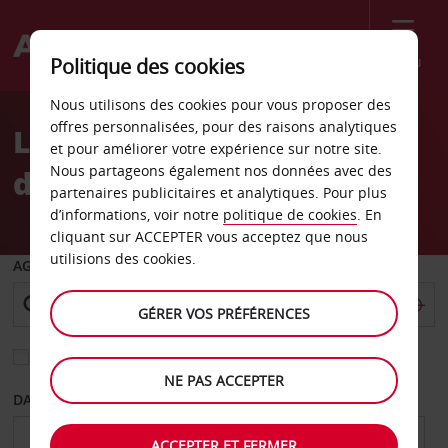
Menu
Politique des cookies
Welcome
Nous utilisons des cookies pour vous proposer des
to
offres personnalisées, pour des raisons analytiques
Location de voiture Gare
Avis
et pour améliorer votre expérience sur notre site.
Nous partageons également nos données avec des
d’Arcachon
partenaires publicitaires et analytiques. Pour plus
d’informations, voir notre
politique de cookies
. En
cliquant sur ACCEPTER vous acceptez que nous
utilisions des cookies.
AGENCE DE DÉPART
GÉRER VOS PRÉFÉRENCES
Sélectionnez une autre agence de retour
NE PAS ACCEPTER
DATE DE DÉPART
DATE DE RETOUR
ACCEPTER ET FERMER