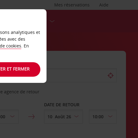
Mes réservations
Aide
DESTINATIONS
isons analytiques et
ées avec des
 de cookies
. En
ER ET FERMER
re agence de retour
DATE DE RETOUR