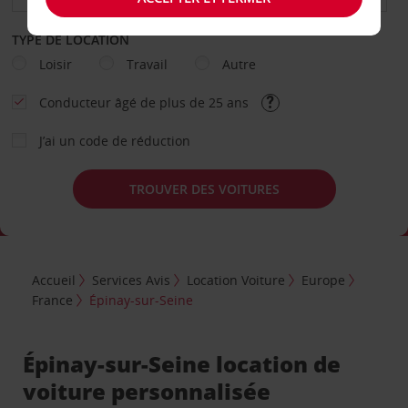
TYPE DE LOCATION
Loisir
Travail
Autre
Conducteur âgé de plus de 25 ans
J’ai un code de réduction
TROUVER DES VOITURES
Accueil
Services Avis
Location Voiture
Europe
France
Épinay-sur-Seine
Épinay-sur-Seine location de
voiture personnalisée