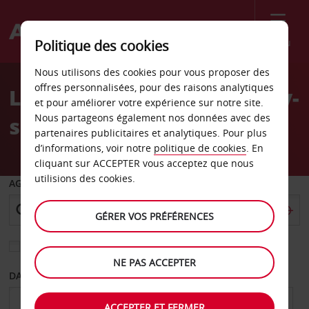
Menu
Politique des cookies
Welcome
Nous utilisons des cookies pour vous proposer des
to
offres personnalisées, pour des raisons analytiques
Location de voiture Épinay-
Avis
et pour améliorer votre expérience sur notre site.
Nous partageons également nos données avec des
sur-Seine
partenaires publicitaires et analytiques. Pour plus
d’informations, voir notre
politique de cookies
. En
cliquant sur ACCEPTER vous acceptez que nous
utilisions des cookies.
AGENCE DE DÉPART
GÉRER VOS PRÉFÉRENCES
Sélectionnez une autre agence de retour
NE PAS ACCEPTER
DATE DE DÉPART
DATE DE RETOUR
ACCEPTER ET FERMER