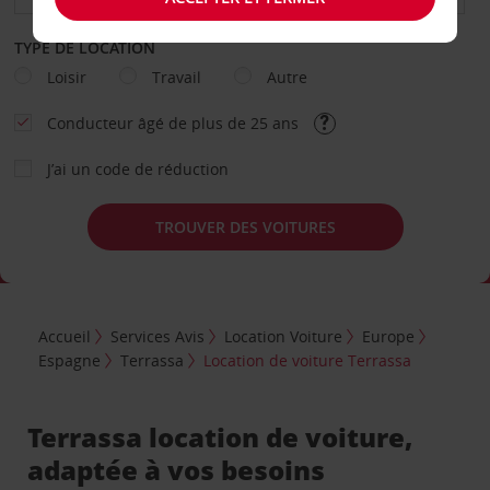
TYPE DE LOCATION
Loisir
Travail
Autre
Conducteur âgé de plus de 25 ans
J’ai un code de réduction
TROUVER DES VOITURES
Accueil
Services Avis
Location Voiture
Europe
Espagne
Terrassa
Location de voiture Terrassa
Terrassa location de voiture,
adaptée à vos besoins