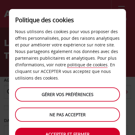
Menu
Politique des cookies
Welcome
Nous utilisons des cookies pour vous proposer des
to
offres personnalisées, pour des raisons analytiques
Location de voiture
Avis
et pour améliorer votre expérience sur notre site.
Nous partageons également nos données avec des
Terrassa
partenaires publicitaires et analytiques. Pour plus
d’informations, voir notre
politique de cookies
. En
cliquant sur ACCEPTER vous acceptez que nous
utilisions des cookies.
AGENCE DE DÉPART
GÉRER VOS PRÉFÉRENCES
Sélectionnez une autre agence de retour
NE PAS ACCEPTER
DATE DE DÉPART
DATE DE RETOUR
ACCEPTER ET FERMER