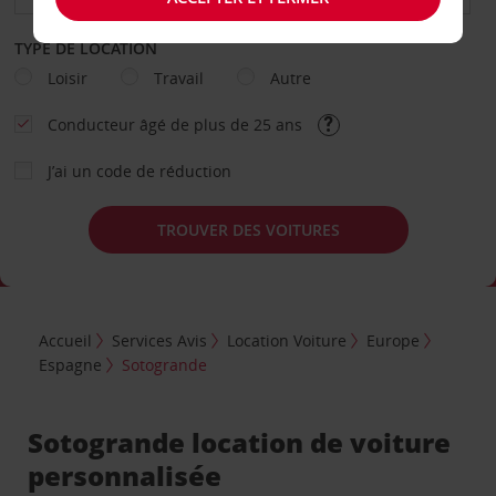
TYPE DE LOCATION
Loisir
Travail
Autre
Conducteur âgé de plus de 25 ans
J’ai un code de réduction
TROUVER DES VOITURES
Accueil
Services Avis
Location Voiture
Europe
Espagne
Sotogrande
Sotogrande location de voiture
personnalisée