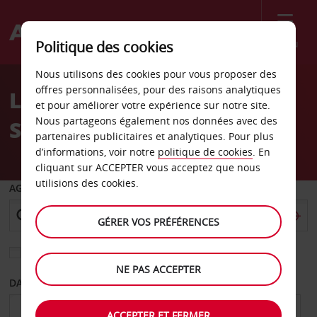
Menu
Politique des cookies
Welcome
Nous utilisons des cookies pour vous proposer des
to
offres personnalisées, pour des raisons analytiques
Location de voiture
Avis
et pour améliorer votre expérience sur notre site.
Nous partageons également nos données avec des
Sotogrande
partenaires publicitaires et analytiques. Pour plus
d’informations, voir notre
politique de cookies
. En
cliquant sur ACCEPTER vous acceptez que nous
utilisions des cookies.
AGENCE DE DÉPART
GÉRER VOS PRÉFÉRENCES
Sélectionnez une autre agence de retour
NE PAS ACCEPTER
DATE DE DÉPART
DATE DE RETOUR
ACCEPTER ET FERMER