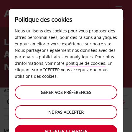
Menu
Politique des cookies
Welcome
Nous utilisons des cookies pour vous proposer des
to
offres personnalisées, pour des raisons analytiques
Location de voiture
Avis
et pour améliorer votre expérience sur notre site.
Nous partageons également nos données avec des
Aéroport de Pampelune
partenaires publicitaires et analytiques. Pour plus
Noain
d’informations, voir notre
politique de cookies
. En
cliquant sur ACCEPTER vous acceptez que nous
utilisions des cookies.
AGENCE DE DÉPART
GÉRER VOS PRÉFÉRENCES
NE PAS ACCEPTER
Sélectionnez une autre agence de retour
DATE DE DÉPART
DATE DE RETOUR
ACCEPTER ET FERMER