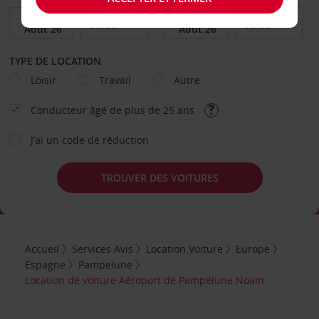
TYPE DE LOCATION
Loisir
Travail
Autre
Conducteur âgé de plus de 25 ans
J’ai un code de réduction
TROUVER DES VOITURES
Accueil
Services Avis
Location Voiture
Europe
Espagne
Pampelune
Location de voiture Aéroport de Pampelune Noain