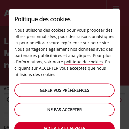
Menu
Politique des cookies
Welcome
Nous utilisons des cookies pour vous proposer des
to
offres personnalisées, pour des raisons analytiques
Location de voiture Port
Avis
et pour améliorer votre expérience sur notre site.
Nous partageons également nos données avec des
Mahon - Livraison et
partenaires publicitaires et analytiques. Pour plus
retrait de la voiture
d’informations, voir notre
politique de cookies
. En
cliquant sur ACCEPTER vous acceptez que nous
utilisions des cookies.
AGENCE DE DÉPART
GÉRER VOS PRÉFÉRENCES
NE PAS ACCEPTER
Sélectionnez une autre agence de retour
DATE DE DÉPART
DATE DE RETOUR
ACCEPTER ET FERMER