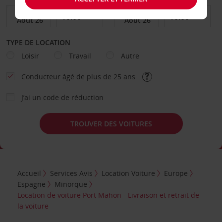
TYPE DE LOCATION
Loisir
Travail
Autre
Conducteur âgé de plus de 25 ans
J’ai un code de réduction
TROUVER DES VOITURES
Accueil
Services Avis
Location Voiture
Europe
Espagne
Minorque
Location de voiture Port Mahon - Livraison et retrait de
la voiture