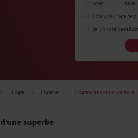
Loisir
Travail
Conducteur âgé de p
J’ai un code de réduc
Europe
Espagne
Location de voiture Marbella
 d’une superbe