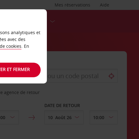
Mes réservations
Aide
DESTINATIONS
isons analytiques et
ées avec des
 de cookies
. En
ER ET FERMER
re agence de retour
DATE DE RETOUR