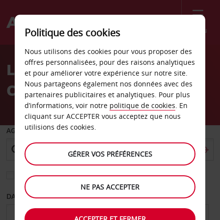
Menu
Politique des cookies
Welcome
Nous utilisons des cookies pour vous proposer des
to
offres personnalisées, pour des raisons analytiques
Location de voiture La
Avis
et pour améliorer votre expérience sur notre site.
Nous partageons également nos données avec des
Corogne, croisières
partenaires publicitaires et analytiques. Pour plus
d’informations, voir notre
politique de cookies
. En
cliquant sur ACCEPTER vous acceptez que nous
utilisions des cookies.
AGENCE DE DÉPART
GÉRER VOS PRÉFÉRENCES
Sélectionnez une autre agence de retour
NE PAS ACCEPTER
DATE DE DÉPART
DATE DE RETOUR
ACCEPTER ET FERMER