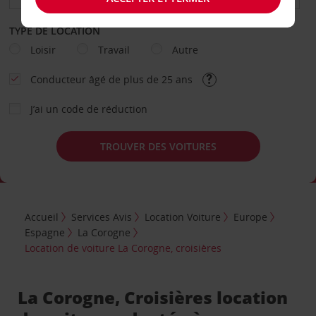
TYPE DE LOCATION
Loisir
Travail
Autre
Conducteur âgé de plus de 25 ans
J’ai un code de réduction
TROUVER DES VOITURES
Accueil
Services Avis
Location Voiture
Europe
Espagne
La Corogne
Location de voiture La Corogne, croisières
La Corogne, Croisières location