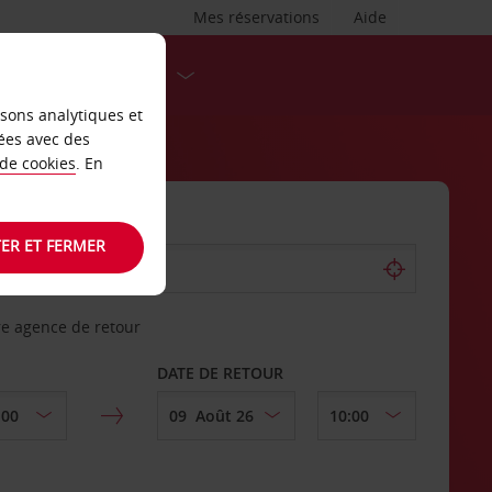
Mes réservations
Aide
DESTINATIONS
isons analytiques et
ées avec des
 de cookies
. En
ER ET FERMER
re agence de retour
DATE DE RETOUR