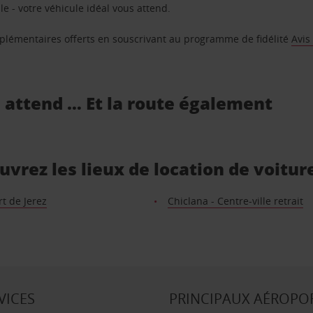
e - votre véhicule idéal vous attend.
supplémentaires offerts en souscrivant au programme de fidélité
Avis
s attend … Et la route également
ouvrez les lieux de location de voitur
t de Jerez
Chiclana - Centre-ville retrait
VICES
PRINCIPAUX AÉROPO