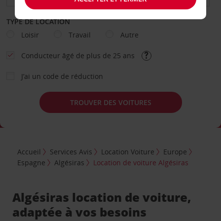
TYPE DE LOCATION
Loisir
Travail
Autre
Conducteur âgé de plus de 25 ans
J’ai un code de réduction
TROUVER DES VOITURES
Accueil
Services Avis
Location Voiture
Europe
Espagne
Algésiras
Location de voiture Algésiras
Algésiras location de voiture,
adaptée à vos besoins