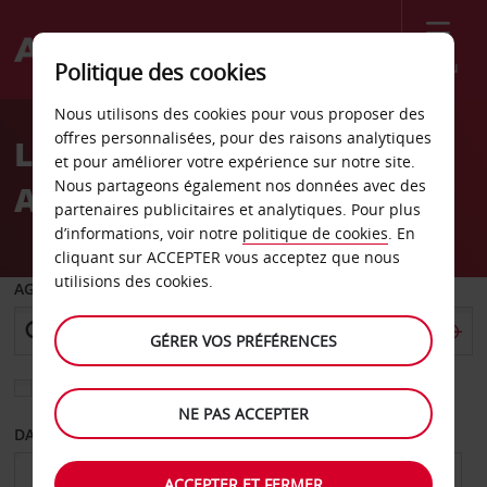
Menu
Politique des cookies
Welcome
Nous utilisons des cookies pour vous proposer des
to
offres personnalisées, pour des raisons analytiques
Location de voiture
Avis
et pour améliorer votre expérience sur notre site.
Nous partageons également nos données avec des
Algésiras
partenaires publicitaires et analytiques. Pour plus
d’informations, voir notre
politique de cookies
. En
cliquant sur ACCEPTER vous acceptez que nous
utilisions des cookies.
AGENCE DE DÉPART
GÉRER VOS PRÉFÉRENCES
Sélectionnez une autre agence de retour
NE PAS ACCEPTER
DATE DE DÉPART
DATE DE RETOUR
ACCEPTER ET FERMER