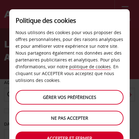
Menu
Politique des cookies
Welcome
Nous utilisons des cookies pour vous proposer des
to
offres personnalisées, pour des raisons analytiques
Location de voiture
Avis
et pour améliorer votre expérience sur notre site.
Nous partageons également nos données avec des
Aéroport de Sønderborg
partenaires publicitaires et analytiques. Pour plus
d’informations, voir notre
politique de cookies
. En
cliquant sur ACCEPTER vous acceptez que nous
utilisions des cookies.
AGENCE DE DÉPART
GÉRER VOS PRÉFÉRENCES
Sélectionnez une autre agence de retour
NE PAS ACCEPTER
DATE DE DÉPART
DATE DE RETOUR
ACCEPTER ET FERMER