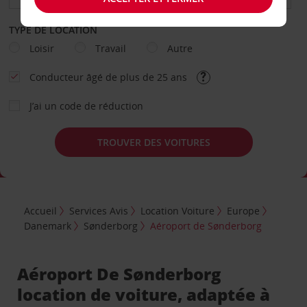
TYPE DE LOCATION
Loisir
Travail
Autre
Conducteur âgé de plus de 25 ans
J’ai un code de réduction
TROUVER DES VOITURES
Accueil
Services Avis
Location Voiture
Europe
Danemark
Sønderborg
Aéroport de Sønderborg
Aéroport De Sønderborg
location de voiture, adaptée à