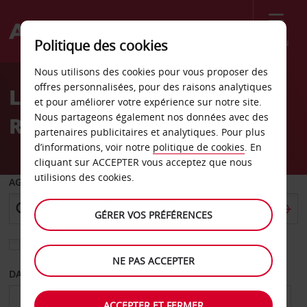
Menu
Politique des cookies
Welcome
Nous utilisons des cookies pour vous proposer des
to
offres personnalisées, pour des raisons analytiques
Location de voiture
Avis
et pour améliorer votre expérience sur notre site.
Nous partageons également nos données avec des
Rodovre - Ville
partenaires publicitaires et analytiques. Pour plus
d’informations, voir notre
politique de cookies
. En
cliquant sur ACCEPTER vous acceptez que nous
utilisions des cookies.
AGENCE DE DÉPART
GÉRER VOS PRÉFÉRENCES
Sélectionnez une autre agence de retour
NE PAS ACCEPTER
DATE DE DÉPART
DATE DE RETOUR
ACCEPTER ET FERMER