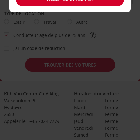
TYPE DE LOCATION
Loisir
Travail
Autre
Conducteur âgé de plus de 25 ans
J’ai un code de réduction
TROUVER DES VOITURES
Kbh Van Center Co Viking
Horaires d'ouverture
Valseholmen 5
Lundi
Fermé
Hvidovre
Mardi
Fermé
2650
Mercredi
Fermé
Appeler le : +45 7024 7779
Jeudi
Fermé
Vendredi
Fermé
Samedi
Fermé