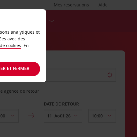
Mes réservations
Aide
DESTINATIONS
isons analytiques et
ées avec des
 de cookies
. En
ER ET FERMER
re agence de retour
DATE DE RETOUR