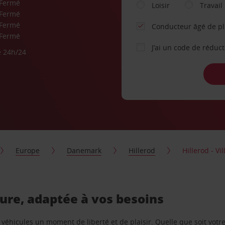
Fermé
Loisir
Travail
Fermé
Fermé
Conducteur âgé de p
Fermé
J’ai un code de réduc
e 24h/24
Europe
Danemark
Hillerod
Hillerod - Vil
iture, adaptée à vos besoins
e véhicules un moment de liberté et de plaisir. Quelle que soit vot