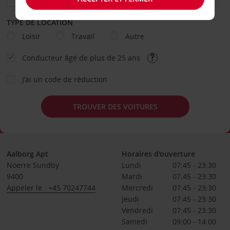
TYPE DE LOCATION
Loisir
Travail
Autre
Conducteur âgé de plus de 25 ans
J’ai un code de réduction
TROUVER DES VOITURES
Aalborg Apt
Horaires d'ouverture
Noerre Sundby
Lundi
07:45 - 23:30
9400
Mardi
07:45 - 23:30
Appeler le : +45 70247744
Mercredi
07:45 - 23:30
Jeudi
07:45 - 23:30
Vendredi
07:45 - 23:30
Samedi
09:00 - 14:00