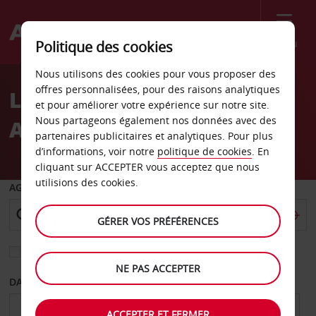
Menu
Politique des cookies
Welcome
Nous utilisons des cookies pour vous proposer des
to
offres personnalisées, pour des raisons analytiques
Location de voiture
Avis
et pour améliorer votre expérience sur notre site.
Nous partageons également nos données avec des
Aéroport d’Aalborg
partenaires publicitaires et analytiques. Pour plus
d’informations, voir notre
politique de cookies
. En
cliquant sur ACCEPTER vous acceptez que nous
utilisions des cookies.
AGENCE DE DÉPART
GÉRER VOS PRÉFÉRENCES
Sélectionnez une autre agence de retour
NE PAS ACCEPTER
DATE DE DÉPART
DATE DE RETOUR
ACCEPTER ET FERMER