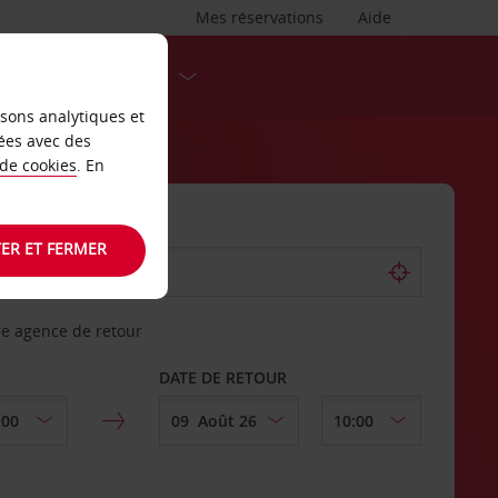
Mes réservations
Aide
DESTINATIONS
isons analytiques et
ées avec des
 de cookies
. En
ER ET FERMER
re agence de retour
DATE DE RETOUR