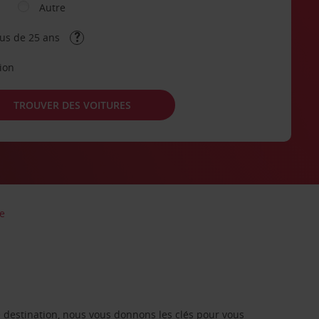
Autre
lus de 25 ans
tion
TROUVER DES VOITURES
le
re destination, nous vous donnons les clés pour vous