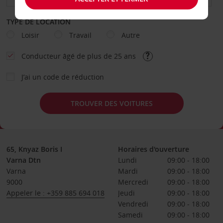
TYPE DE LOCATION
Loisir
Travail
Autre
Conducteur âgé de plus de 25 ans
J’ai un code de réduction
TROUVER DES VOITURES
65, Knyaz Boris I
Horaires d'ouverture
Varna Dtn
Lundi
09:00 - 18:00
Varna
Mardi
09:00 - 18:00
9000
Mercredi
09:00 - 18:00
Appeler le : +359 885 694 018
Jeudi
09:00 - 18:00
Vendredi
09:00 - 18:00
Samedi
09:00 - 18:00