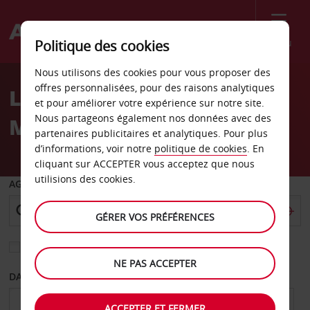
Menu
Politique des cookies
Welcome
Nous utilisons des cookies pour vous proposer des
to
offres personnalisées, pour des raisons analytiques
Location de voiture Santa
Avis
et pour améliorer votre expérience sur notre site.
Nous partageons également nos données avec des
Marina
partenaires publicitaires et analytiques. Pour plus
d’informations, voir notre
politique de cookies
. En
cliquant sur ACCEPTER vous acceptez que nous
utilisions des cookies.
AGENCE DE DÉPART
GÉRER VOS PRÉFÉRENCES
Sélectionnez une autre agence de retour
NE PAS ACCEPTER
DATE DE DÉPART
DATE DE RETOUR
ACCEPTER ET FERMER