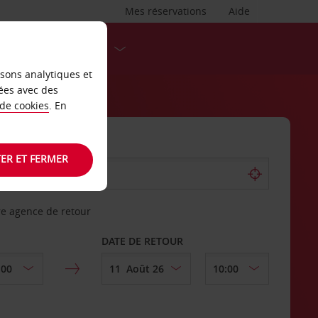
Mes réservations
Aide
DESTINATIONS
isons analytiques et
ées avec des
 de cookies
. En
ER ET FERMER
re agence de retour
DATE DE RETOUR