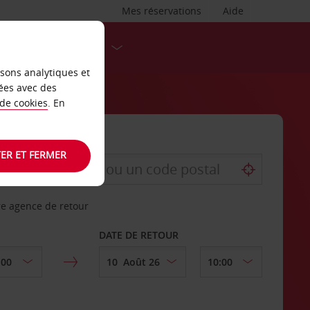
Mes réservations
Aide
DESTINATIONS
isons analytiques et
ées avec des
 de cookies
. En
ER ET FERMER
re agence de retour
DATE DE RETOUR