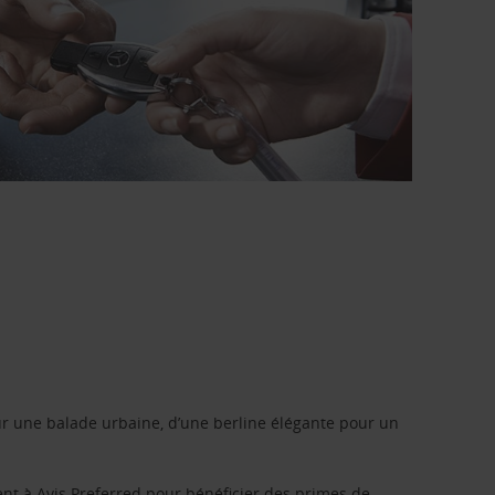
r une balade urbaine, d’une berline élégante pour un
ent à
Avis Preferred
pour bénéficier des primes de