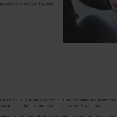
des clés seront toujours à votre
s vos besoins. Que vous ayez envie d’une compacte séduisante pou
acances en famille, nous avons la voiture qu’il vous faut.
reçoivent gratuitement des jours supplémentaires – quand ils adhèr