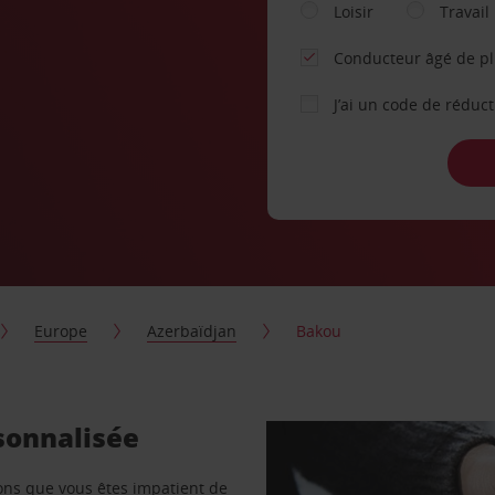
Loisir
Travail
Conducteur âgé de p
J’ai un code de réduc
Europe
Azerbaïdjan
Bakou
sonnalisée
vons que vous êtes impatient de