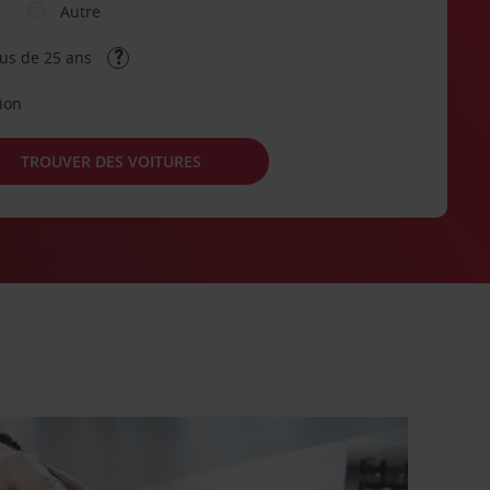
Autre
lus de 25 ans
tion
TROUVER DES VOITURES