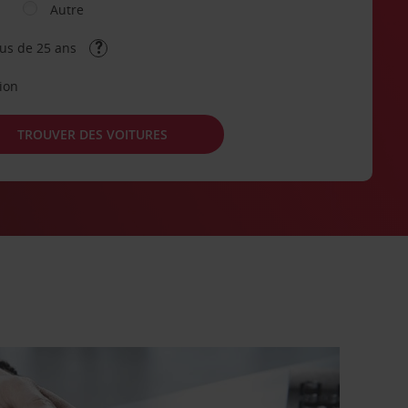
Autre
lus de 25 ans
tion
TROUVER DES VOITURES