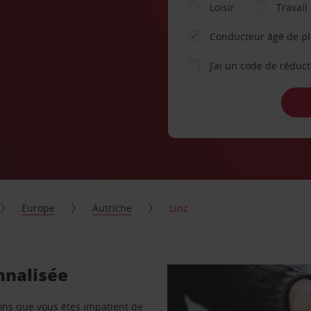
Loisir
Travail
Conducteur âgé de p
J’ai un code de réduc
Europe
Autriche
Linz
nnalisée
vons que vous êtes impatient de