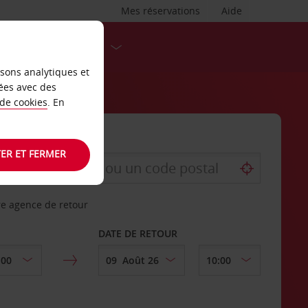
Mes réservations
Aide
DESTINATIONS
isons analytiques et
ées avec des
 de cookies
. En
ER ET FERMER
re agence de retour
DATE DE RETOUR