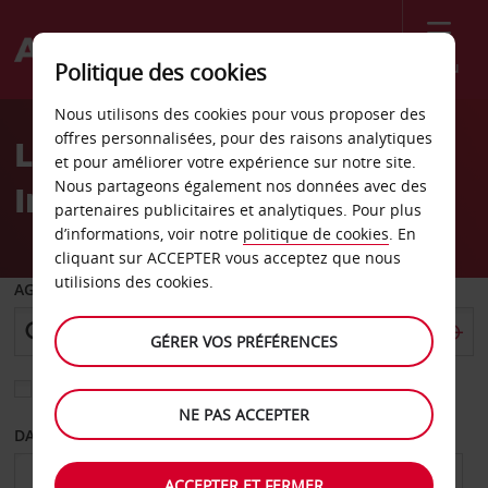
Menu
Politique des cookies
Welcome
Nous utilisons des cookies pour vous proposer des
to
offres personnalisées, pour des raisons analytiques
Location de voiture
Avis
et pour améliorer votre expérience sur notre site.
Nous partageons également nos données avec des
Innsbruck
partenaires publicitaires et analytiques. Pour plus
d’informations, voir notre
politique de cookies
. En
cliquant sur ACCEPTER vous acceptez que nous
utilisions des cookies.
AGENCE DE DÉPART
GÉRER VOS PRÉFÉRENCES
Sélectionnez une autre agence de retour
NE PAS ACCEPTER
DATE DE DÉPART
DATE DE RETOUR
ACCEPTER ET FERMER