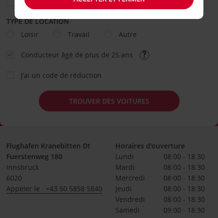
TYPE DE LOCATION
Loisir
Travail
Autre
Conducteur âgé de plus de 25 ans
J’ai un code de réduction
TROUVER DES VOITURES
Flughafen Kranebitten Dt
Horaires d'ouverture
Fuerstenweg 180
Lundi
08:00 - 18:30
Innsbruck
Mardi
08:00 - 18:30
6020
Mercredi
08:00 - 18:30
Appeler le : +43 50 5858 5840
Jeudi
08:00 - 18:30
Vendredi
08:00 - 18:30
Samedi
09:00 - 18:30