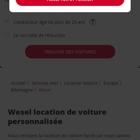
TYPE DE LOCATION
Loisir
Travail
Autre
Conducteur âgé de plus de 25 ans
J’ai un code de réduction
TROUVER DES VOITURES
Accueil
Services Avis
Location Voiture
Europe
Allemagne
Wesel
Wesel location de voiture
personnalisée
Nous rendons la location de voiture facile car nous savons