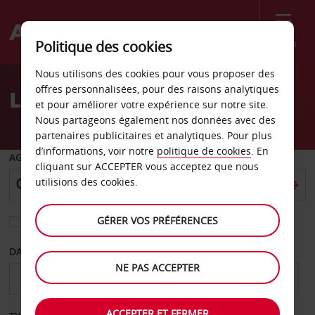
Menu
Politique des cookies
Welcome
Nous utilisons des cookies pour vous proposer des
to
offres personnalisées, pour des raisons analytiques
Location de voiture Wesel
Avis
et pour améliorer votre expérience sur notre site.
Nous partageons également nos données avec des
partenaires publicitaires et analytiques. Pour plus
d’informations, voir notre
politique de cookies
. En
AGENCE DE DÉPART
cliquant sur ACCEPTER vous acceptez que nous
utilisions des cookies.
GÉRER VOS PRÉFÉRENCES
Sélectionnez une autre agence de retour
DATE DE DÉPART
DATE DE RETOUR
NE PAS ACCEPTER
ACCEPTER ET FERMER