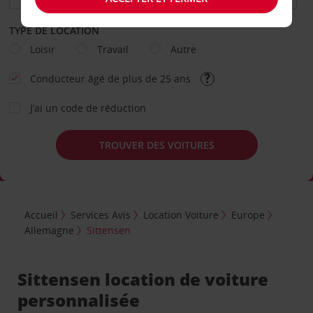
TYPE DE LOCATION
Loisir
Travail
Autre
Conducteur âgé de plus de 25 ans
J’ai un code de réduction
TROUVER DES VOITURES
Accueil
Services Avis
Location Voiture
Europe
Allemagne
Sittensen
Sittensen location de voiture
personnalisée