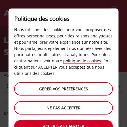
Menu
Politique des cookies
Welcome
Nous utilisons des cookies pour vous proposer des
to
offres personnalisées, pour des raisons analytiques
Location de voiture
Avis
et pour améliorer votre expérience sur notre site.
Nous partageons également nos données avec des
Sittensen
partenaires publicitaires et analytiques. Pour plus
d’informations, voir notre
politique de cookies
. En
cliquant sur ACCEPTER vous acceptez que nous
utilisions des cookies.
AGENCE DE DÉPART
GÉRER VOS PRÉFÉRENCES
Sélectionnez une autre agence de retour
NE PAS ACCEPTER
DATE DE DÉPART
DATE DE RETOUR
ACCEPTER ET FERMER