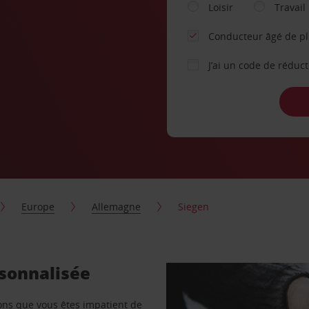
Loisir
Travail
Conducteur âgé de p
J’ai un code de réduc
Europe
Allemagne
Siegen
rsonnalisée
vons que vous êtes impatient de