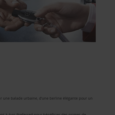
r une balade urbaine, d’une berline élégante pour un
ent à
Avis Preferred
pour bénéficier des primes de