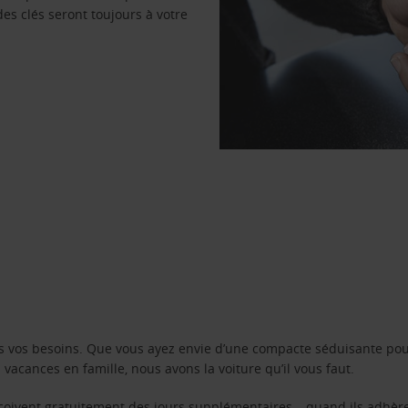
des clés seront toujours à votre
s vos besoins. Que vous ayez envie d’une compacte séduisante pou
acances en famille, nous avons la voiture qu’il vous faut.
reçoivent gratuitement des jours supplémentaires – quand ils adhèr