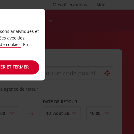
Mes réservations
Aide
DESTINATIONS
isons analytiques et
ées avec des
 de cookies
. En
ER ET FERMER
re agence de retour
DATE DE RETOUR