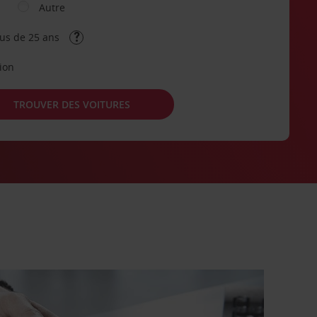
Autre
lus de 25 ans
tion
TROUVER DES VOITURES