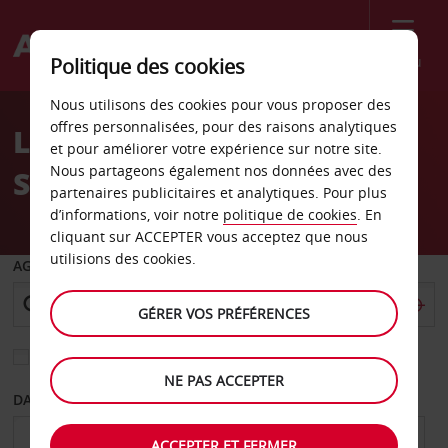
Menu
Politique des cookies
Welcome
Nous utilisons des cookies pour vous proposer des
to
offres personnalisées, pour des raisons analytiques
Location de voiture
Avis
et pour améliorer votre expérience sur notre site.
Nous partageons également nos données avec des
Sarrebruck Centre
partenaires publicitaires et analytiques. Pour plus
d’informations, voir notre
politique de cookies
. En
cliquant sur ACCEPTER vous acceptez que nous
utilisions des cookies.
AGENCE DE DÉPART
GÉRER VOS PRÉFÉRENCES
Sélectionnez une autre agence de retour
NE PAS ACCEPTER
DATE DE DÉPART
DATE DE RETOUR
ACCEPTER ET FERMER