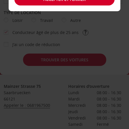
TYPE DE LOCATION
Loisir
Travail
Autre
Conducteur âgé de plus de 25 ans
J’ai un code de réduction
TROUVER DES VOITURES
Mainzer Strasse 75
Horaires d'ouverture
Saarbruecken
Lundi
08:00 - 16:30
66121
Mardi
08:00 - 16:30
Appeler le : 0681967500
Mercredi
08:00 - 16:30
Jeudi
08:00 - 16:30
Vendredi
08:00 - 16:30
Samedi
Fermé