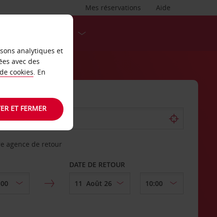
Mes réservations
Aide
DESTINATIONS
isons analytiques et
ées avec des
 de cookies
. En
ER ET FERMER
re agence de retour
DATE DE RETOUR