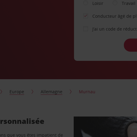
Loisir
Travail
Conducteur âgé de p
J’ai un code de réduc
Europe
Allemagne
Murnau
ersonnalisée
vons que vous êtes impatient de