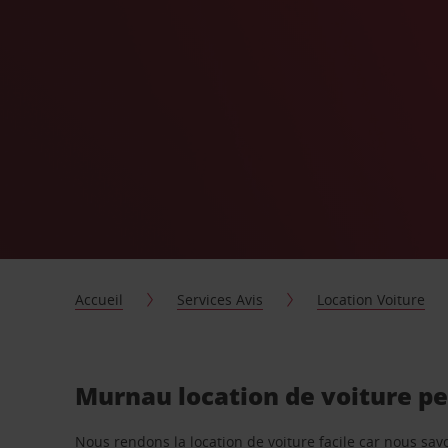
Accueil
Services Avis
Location Voiture
Murnau location de voiture p
Nous rendons la location de voiture facile car nous sa