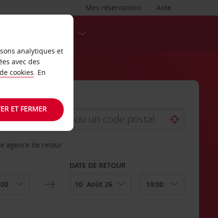
Mes réservations
Aide
DESTINATIONS
isons analytiques et
ées avec des
 de cookies
. En
ER ET FERMER
re agence de retour
DATE DE RETOUR