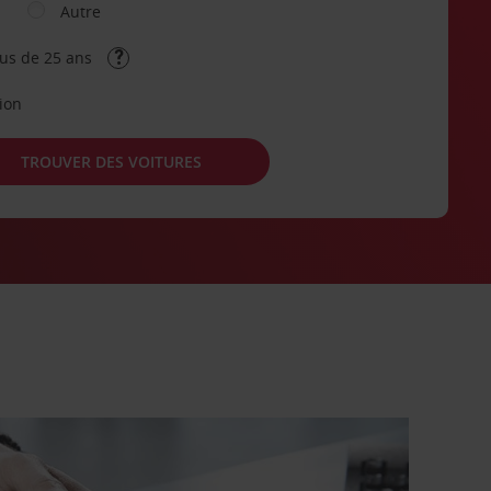
Autre
lus de 25 ans
tion
TROUVER DES VOITURES