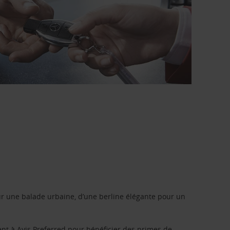
r une balade urbaine, d’une berline élégante pour un
ent à
Avis Preferred
pour bénéficier des primes de