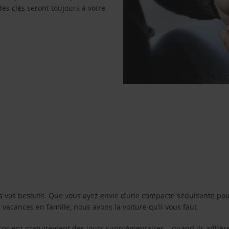
des clés seront toujours à votre
s vos besoins. Que vous ayez envie d’une compacte séduisante pou
acances en famille, nous avons la voiture qu’il vous faut.
reçoivent gratuitement des jours supplémentaires – quand ils adhèr