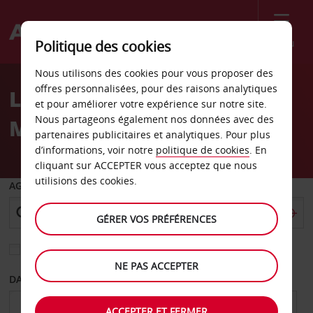
Menu
Politique des cookies
Welcome
Nous utilisons des cookies pour vous proposer des
to
offres personnalisées, pour des raisons analytiques
Location de voiture
Avis
et pour améliorer votre expérience sur notre site.
Nous partageons également nos données avec des
Münster
partenaires publicitaires et analytiques. Pour plus
d’informations, voir notre
politique de cookies
. En
cliquant sur ACCEPTER vous acceptez que nous
utilisions des cookies.
AGENCE DE DÉPART
GÉRER VOS PRÉFÉRENCES
Sélectionnez une autre agence de retour
NE PAS ACCEPTER
DATE DE DÉPART
DATE DE RETOUR
ACCEPTER ET FERMER