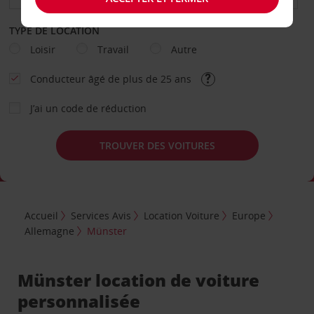
TYPE DE LOCATION
Loisir
Travail
Autre
Conducteur âgé de plus de 25 ans
J’ai un code de réduction
TROUVER DES VOITURES
Accueil
Services Avis
Location Voiture
Europe
Allemagne
Münster
Münster location de voiture
personnalisée