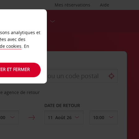
Mes réservations
Aide
DESTINATIONS
isons analytiques et
ées avec des
 de cookies
. En
ER ET FERMER
re agence de retour
DATE DE RETOUR