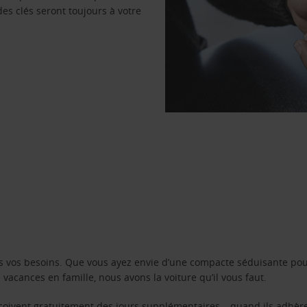
des clés seront toujours à votre
s vos besoins. Que vous ayez envie d’une compacte séduisante pou
acances en famille, nous avons la voiture qu’il vous faut.
reçoivent gratuitement des jours supplémentaires – quand ils adhèr