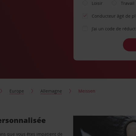
Loisir
Travail
Conducteur âgé de p
J’ai un code de réduc
Europe
Allemagne
Meissen
ersonnalisée
vons que vous êtes impatient de