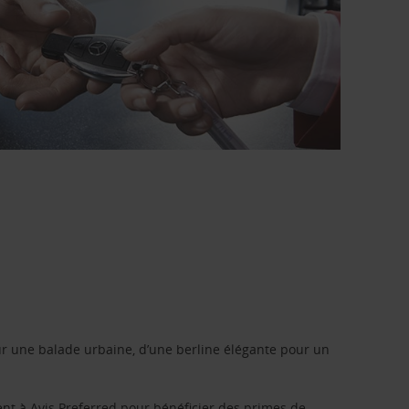
r une balade urbaine, d’une berline élégante pour un
ent à
Avis Preferred
pour bénéficier des primes de