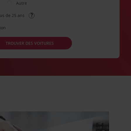
Autre
lus de 25 ans
tion
TROUVER DES VOITURES