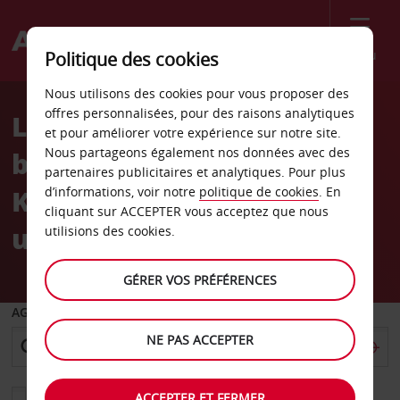
Menu
Politique des cookies
Welcome
Nous utilisons des cookies pour vous proposer des
to
offres personnalisées, pour des raisons analytiques
Location de voiture port
Avis
et pour améliorer votre expérience sur notre site.
Nous partageons également nos données avec des
bateaux de croisière de
partenaires publicitaires et analytiques. Pour plus
Kiel, passagers
d’informations, voir notre
politique de cookies
. En
cliquant sur ACCEPTER vous acceptez que nous
uniquement
utilisions des cookies.
GÉRER VOS PRÉFÉRENCES
AGENCE DE DÉPART
NE PAS ACCEPTER
Sélectionnez une autre agence de retour
ACCEPTER ET FERMER