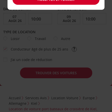
DATE DE DÉPART
DATE DE RETOUR
TYPE DE LOCATION
Loisir
Travail
Autre
Conducteur âgé de plus de 25 ans
J’ai un code de réduction
TROUVER DES VOITURES
Accueil
Services Avis
Location Voiture
Europe
Allemagne
Kiel
Location de voiture port bateaux de croisière de Kiel,