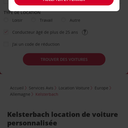
TYPE DE LOCATION
Loisir
Travail
Autre
Conducteur âgé de plus de 25 ans
J’ai un code de réduction
TROUVER DES VOITURES
Accueil
Services Avis
Location Voiture
Europe
Allemagne
Kelsterbach
Kelsterbach location de voiture
personnalisée