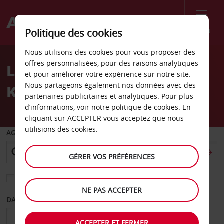
Menu
Politique des cookies
Welcome
Nous utilisons des cookies pour vous proposer des
to
offres personnalisées, pour des raisons analytiques
Location de voiture
Avis
et pour améliorer votre expérience sur notre site.
Nous partageons également nos données avec des
Kelsterbach
partenaires publicitaires et analytiques. Pour plus
d’informations, voir notre
politique de cookies
. En
cliquant sur ACCEPTER vous acceptez que nous
utilisions des cookies.
AGENCE DE DÉPART
GÉRER VOS PRÉFÉRENCES
Sélectionnez une autre agence de retour
NE PAS ACCEPTER
DATE DE DÉPART
DATE DE RETOUR
ACCEPTER ET FERMER