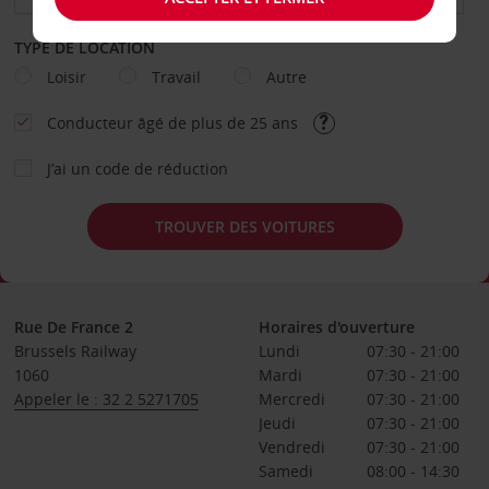
TYPE DE LOCATION
Loisir
Travail
Autre
Conducteur âgé de plus de 25 ans
J’ai un code de réduction
TROUVER DES VOITURES
Rue De France 2
Horaires d'ouverture
Brussels Railway
Lundi
07:30 - 21:00
1060
Mardi
07:30 - 21:00
Appeler le : 32 2 5271705
Mercredi
07:30 - 21:00
Jeudi
07:30 - 21:00
Vendredi
07:30 - 21:00
Samedi
08:00 - 14:30