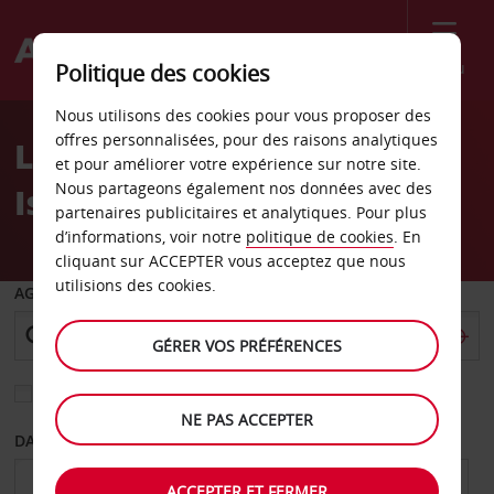
Menu
Politique des cookies
Welcome
Nous utilisons des cookies pour vous proposer des
to
offres personnalisées, pour des raisons analytiques
Location de voiture
Avis
et pour améliorer votre expérience sur notre site.
Nous partageons également nos données avec des
Iserlohn
partenaires publicitaires et analytiques. Pour plus
d’informations, voir notre
politique de cookies
. En
cliquant sur ACCEPTER vous acceptez que nous
utilisions des cookies.
AGENCE DE DÉPART
GÉRER VOS PRÉFÉRENCES
Sélectionnez une autre agence de retour
NE PAS ACCEPTER
DATE DE DÉPART
DATE DE RETOUR
ACCEPTER ET FERMER