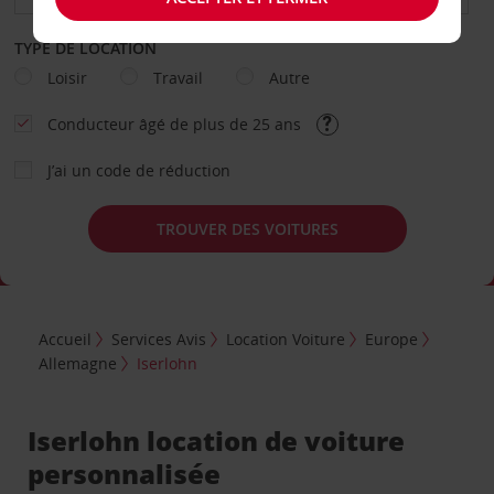
TYPE DE LOCATION
Loisir
Travail
Autre
Conducteur âgé de plus de 25 ans
J’ai un code de réduction
TROUVER DES VOITURES
Accueil
Services Avis
Location Voiture
Europe
Allemagne
Iserlohn
Iserlohn location de voiture
personnalisée