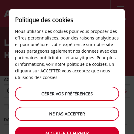
Menu
Politique des cookies
Welcome
Nous utilisons des cookies pour vous proposer des
to
offres personnalisées, pour des raisons analytiques
Location de voiture
Avis
et pour améliorer votre expérience sur notre site.
Nous partageons également nos données avec des
Hameln
partenaires publicitaires et analytiques. Pour plus
d’informations, voir notre
politique de cookies
. En
cliquant sur ACCEPTER vous acceptez que nous
utilisions des cookies.
AGENCE DE DÉPART
GÉRER VOS PRÉFÉRENCES
Sélectionnez une autre agence de retour
NE PAS ACCEPTER
DATE DE DÉPART
DATE DE RETOUR
ACCEPTER ET FERMER