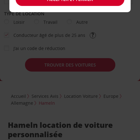
TYPE DE LOCATION
Loisir
Travail
Autre
Conducteur âgé de plus de 25 ans
J’ai un code de réduction
TROUVER DES VOITURES
Accueil
Services Avis
Location Voiture
Europe
Allemagne
Hameln
Hameln location de voiture
personnalisée