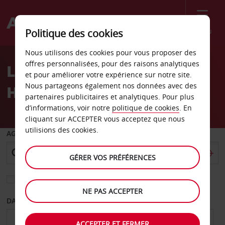
Menu
Politique des cookies
Welcome
Nous utilisons des cookies pour vous proposer des
to
offres personnalisées, pour des raisons analytiques
Location de voiture
Avis
et pour améliorer votre expérience sur notre site.
Nous partageons également nos données avec des
Hambourg Harburg
partenaires publicitaires et analytiques. Pour plus
d’informations, voir notre
politique de cookies
. En
cliquant sur ACCEPTER vous acceptez que nous
utilisions des cookies.
AGENCE DE DÉPART
GÉRER VOS PRÉFÉRENCES
Sélectionnez une autre agence de retour
NE PAS ACCEPTER
DATE DE DÉPART
DATE DE RETOUR
ACCEPTER ET FERMER