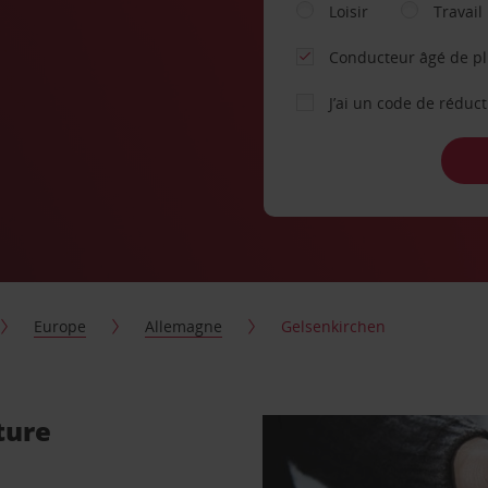
Loisir
Travail
Conducteur âgé de p
J’ai un code de réduc
Europe
Allemagne
Gelsenkirchen
ture