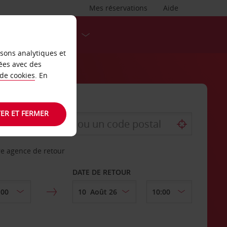
Mes réservations
Aide
DESTINATIONS
isons analytiques et
ées avec des
 de cookies
. En
ER ET FERMER
re agence de retour
DATE DE RETOUR