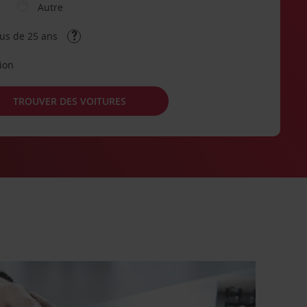
Autre
lus de 25 ans
tion
TROUVER DES VOITURES