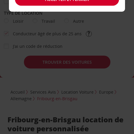
TYPE DE LOCATION
Loisir
Travail
Autre
Conducteur âgé de plus de 25 ans
J’ai un code de réduction
TROUVER DES VOITURES
Accueil
Services Avis
Location Voiture
Europe
Allemagne
Fribourg-en-Brisgau
Fribourg-en-Brisgau location de
voiture personnalisée