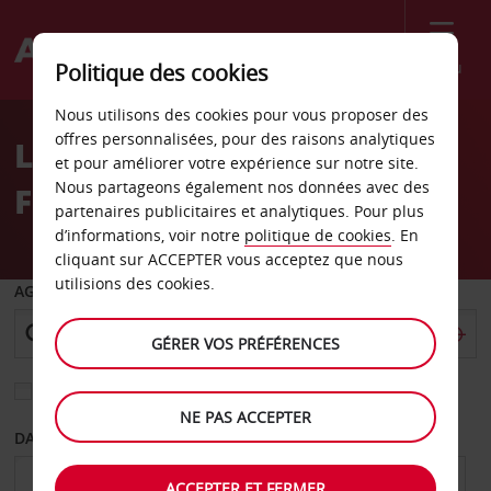
Menu
Politique des cookies
Welcome
Nous utilisons des cookies pour vous proposer des
to
offres personnalisées, pour des raisons analytiques
Location de voiture
Avis
et pour améliorer votre expérience sur notre site.
Nous partageons également nos données avec des
Fribourg-en-Brisgau
partenaires publicitaires et analytiques. Pour plus
d’informations, voir notre
politique de cookies
. En
cliquant sur ACCEPTER vous acceptez que nous
utilisions des cookies.
AGENCE DE DÉPART
GÉRER VOS PRÉFÉRENCES
Sélectionnez une autre agence de retour
NE PAS ACCEPTER
DATE DE DÉPART
DATE DE RETOUR
ACCEPTER ET FERMER