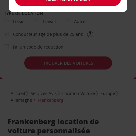
TYPE DE LOCATION
Loisir
Travail
Autre
Conducteur âgé de plus de 25 ans
J’ai un code de réduction
TROUVER DES VOITURES
Accueil
Services Avis
Location Voiture
Europe
Allemagne
Frankenberg
Frankenberg location de
voiture personnalisée