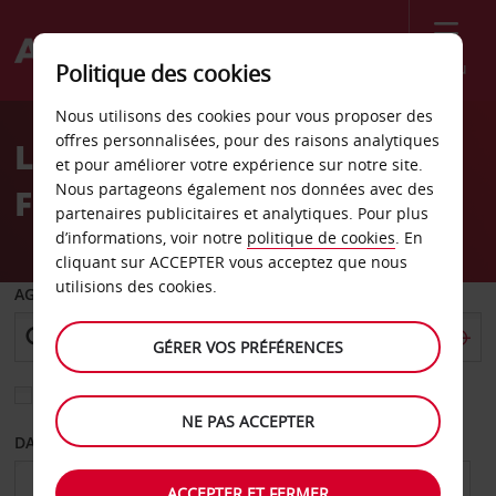
Menu
Politique des cookies
Welcome
Nous utilisons des cookies pour vous proposer des
to
offres personnalisées, pour des raisons analytiques
Location de voiture
Avis
et pour améliorer votre expérience sur notre site.
Nous partageons également nos données avec des
Frankenberg
partenaires publicitaires et analytiques. Pour plus
d’informations, voir notre
politique de cookies
. En
cliquant sur ACCEPTER vous acceptez que nous
utilisions des cookies.
AGENCE DE DÉPART
GÉRER VOS PRÉFÉRENCES
Sélectionnez une autre agence de retour
NE PAS ACCEPTER
DATE DE DÉPART
DATE DE RETOUR
ACCEPTER ET FERMER