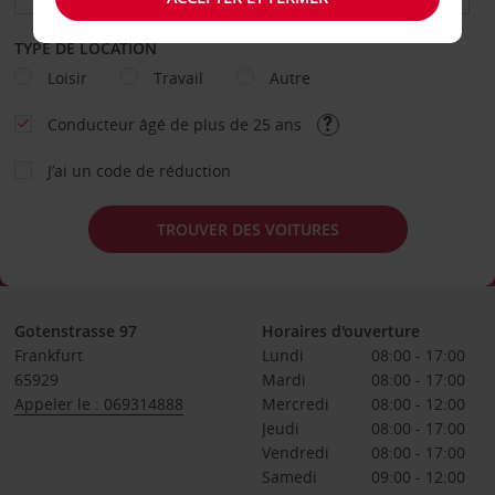
TYPE DE LOCATION
Loisir
Travail
Autre
Conducteur âgé de plus de 25 ans
J’ai un code de réduction
TROUVER DES VOITURES
Gotenstrasse 97
Horaires d'ouverture
Frankfurt
Lundi
08:00 - 17:00
65929
Mardi
08:00 - 17:00
Appeler le : 069314888
Mercredi
08:00 - 12:00
Jeudi
08:00 - 17:00
Vendredi
08:00 - 17:00
Samedi
09:00 - 12:00