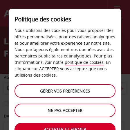
Menu
Politique des cookies
Welcome
Nous utilisons des cookies pour vous proposer des
to
offres personnalisées, pour des raisons analytiques
Location de voiture
Avis
et pour améliorer votre expérience sur notre site.
Nous partageons également nos données avec des
Francfort Unterliederbach
partenaires publicitaires et analytiques. Pour plus
d’informations, voir notre
politique de cookies
. En
cliquant sur ACCEPTER vous acceptez que nous
utilisions des cookies.
AGENCE DE DÉPART
GÉRER VOS PRÉFÉRENCES
Sélectionnez une autre agence de retour
NE PAS ACCEPTER
DATE DE DÉPART
DATE DE RETOUR
ACCEPTER ET FERMER