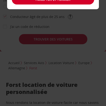
TYPE DE LOCATION
Loisir
Travail
Autre
Conducteur âgé de plus de 25 ans
J’ai un code de réduction
TROUVER DES VOITURES
Accueil
Services Avis
Location Voiture
Europe
Allemagne
Forst
Forst location de voiture
personnalisée
Nous rendons la location de voiture facile car nous savons