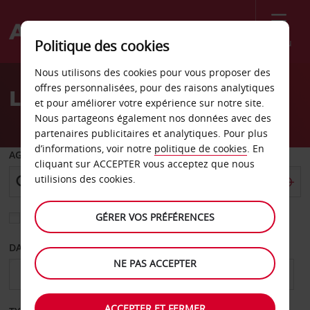
Menu
Politique des cookies
Welcome
Nous utilisons des cookies pour vous proposer des
to
offres personnalisées, pour des raisons analytiques
Location de voiture Forst
Avis
et pour améliorer votre expérience sur notre site.
Nous partageons également nos données avec des
partenaires publicitaires et analytiques. Pour plus
d’informations, voir notre
politique de cookies
. En
AGENCE DE DÉPART
cliquant sur ACCEPTER vous acceptez que nous
utilisions des cookies.
GÉRER VOS PRÉFÉRENCES
Sélectionnez une autre agence de retour
DATE DE DÉPART
DATE DE RETOUR
NE PAS ACCEPTER
ACCEPTER ET FERMER