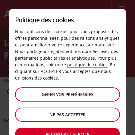
Menu
Politique des cookies
Welcome
Nous utilisons des cookies pour vous proposer des
to
offres personnalisées, pour des raisons analytiques
Location de voiture
Avis
et pour améliorer votre expérience sur notre site.
Nous partageons également nos données avec des
Fellbach
partenaires publicitaires et analytiques. Pour plus
d’informations, voir notre
politique de cookies
. En
cliquant sur ACCEPTER vous acceptez que nous
utilisions des cookies.
AGENCE DE DÉPART
GÉRER VOS PRÉFÉRENCES
Sélectionnez une autre agence de retour
NE PAS ACCEPTER
DATE DE DÉPART
DATE DE RETOUR
ACCEPTER ET FERMER