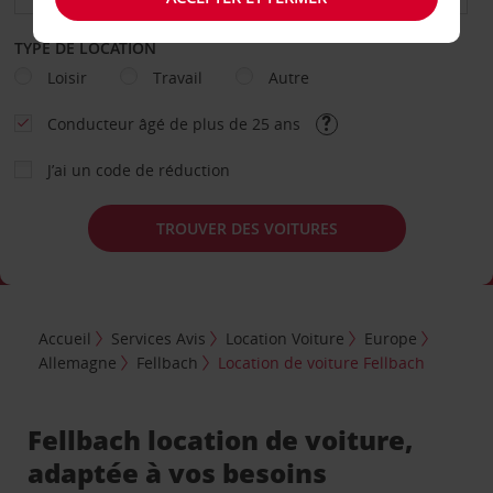
TYPE DE LOCATION
Loisir
Travail
Autre
Conducteur âgé de plus de 25 ans
J’ai un code de réduction
TROUVER DES VOITURES
Accueil
Services Avis
Location Voiture
Europe
Allemagne
Fellbach
Location de voiture Fellbach
Fellbach location de voiture,
adaptée à vos besoins