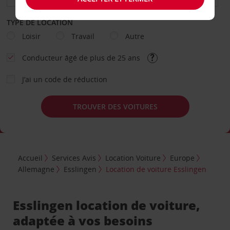
TYPE DE LOCATION
Loisir
Travail
Autre
Conducteur âgé de plus de 25 ans
J’ai un code de réduction
TROUVER DES VOITURES
Accueil
Services Avis
Location Voiture
Europe
Allemagne
Esslingen
Location de voiture Esslingen
Esslingen location de voiture,
adaptée à vos besoins