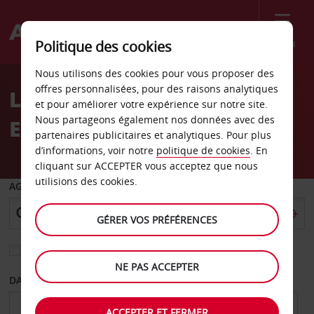
Menu
Politique des cookies
Welcome
Nous utilisons des cookies pour vous proposer des
to
offres personnalisées, pour des raisons analytiques
Location de voiture
Avis
et pour améliorer votre expérience sur notre site.
Nous partageons également nos données avec des
Esslingen
partenaires publicitaires et analytiques. Pour plus
d’informations, voir notre
politique de cookies
. En
cliquant sur ACCEPTER vous acceptez que nous
utilisions des cookies.
AGENCE DE DÉPART
GÉRER VOS PRÉFÉRENCES
Sélectionnez une autre agence de retour
NE PAS ACCEPTER
DATE DE DÉPART
DATE DE RETOUR
ACCEPTER ET FERMER