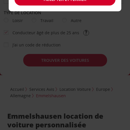
TYPE DE LOCATION
Loisir
Travail
Autre
Conducteur âgé de plus de 25 ans
J’ai un code de réduction
TROUVER DES VOITURES
Accueil
Services Avis
Location Voiture
Europe
Allemagne
Emmelshausen
Emmelshausen location de
voiture personnalisée