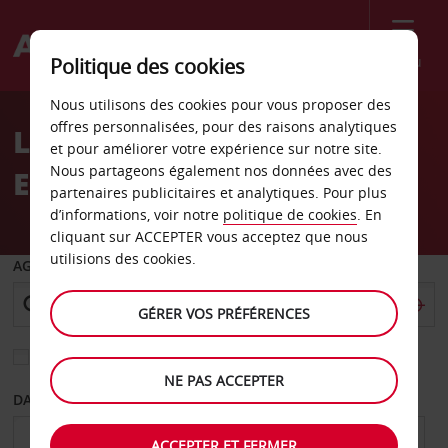
Menu
Politique des cookies
Welcome
Nous utilisons des cookies pour vous proposer des
to
offres personnalisées, pour des raisons analytiques
Location de voiture
Avis
et pour améliorer votre expérience sur notre site.
Nous partageons également nos données avec des
Emmelshausen
partenaires publicitaires et analytiques. Pour plus
d’informations, voir notre
politique de cookies
. En
cliquant sur ACCEPTER vous acceptez que nous
utilisions des cookies.
AGENCE DE DÉPART
GÉRER VOS PRÉFÉRENCES
Sélectionnez une autre agence de retour
NE PAS ACCEPTER
DATE DE DÉPART
DATE DE RETOUR
ACCEPTER ET FERMER