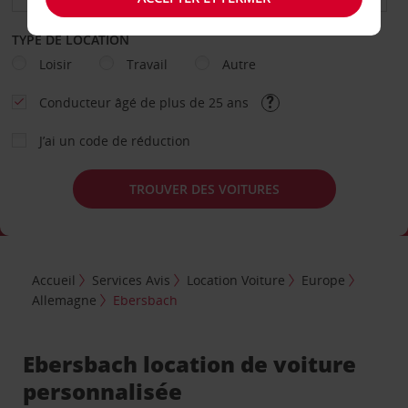
TYPE DE LOCATION
Loisir
Travail
Autre
Conducteur âgé de plus de 25 ans
J’ai un code de réduction
TROUVER DES VOITURES
Accueil
Services Avis
Location Voiture
Europe
Allemagne
Ebersbach
Ebersbach location de voiture
personnalisée