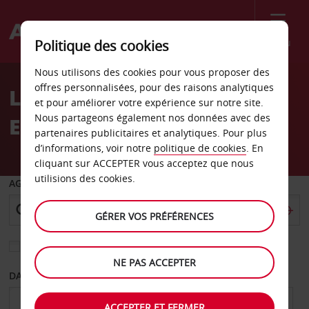
Menu
Politique des cookies
Welcome
Nous utilisons des cookies pour vous proposer des
to
offres personnalisées, pour des raisons analytiques
Location de voiture
Avis
et pour améliorer votre expérience sur notre site.
Nous partageons également nos données avec des
Ebersbach
partenaires publicitaires et analytiques. Pour plus
d’informations, voir notre
politique de cookies
. En
cliquant sur ACCEPTER vous acceptez que nous
utilisions des cookies.
AGENCE DE DÉPART
GÉRER VOS PRÉFÉRENCES
Sélectionnez une autre agence de retour
NE PAS ACCEPTER
DATE DE DÉPART
DATE DE RETOUR
ACCEPTER ET FERMER