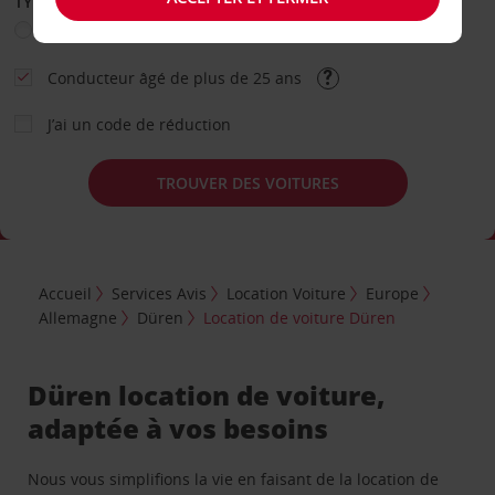
TYPE DE LOCATION
Loisir
Travail
Autre
Conducteur âgé de plus de 25 ans
J’ai un code de réduction
TROUVER DES VOITURES
Accueil
Services Avis
Location Voiture
Europe
Allemagne
Düren
Location de voiture Düren
Düren location de voiture,
adaptée à vos besoins
Nous vous simplifions la vie en faisant de la location de