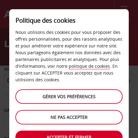
Menu
Politique des cookies
Welcome
Nous utilisons des cookies pour vous proposer des
to
offres personnalisées, pour des raisons analytiques
Location de voiture Düren
Avis
et pour améliorer votre expérience sur notre site.
Nous partageons également nos données avec des
partenaires publicitaires et analytiques. Pour plus
d’informations, voir notre
politique de cookies
. En
AGENCE DE DÉPART
cliquant sur ACCEPTER vous acceptez que nous
utilisions des cookies.
GÉRER VOS PRÉFÉRENCES
Sélectionnez une autre agence de retour
DATE DE DÉPART
DATE DE RETOUR
NE PAS ACCEPTER
ACCEPTER ET FERMER