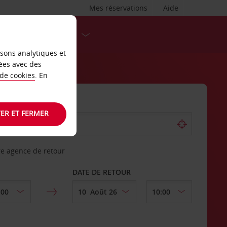
Mes réservations
Aide
DESTINATIONS
isons analytiques et
ées avec des
 de cookies
. En
ER ET FERMER
re agence de retour
DATE DE RETOUR