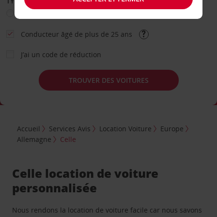
TYPE DE LOCATION
Loisir
Travail
Autre
Conducteur âgé de plus de 25 ans
J’ai un code de réduction
TROUVER DES VOITURES
Accueil
Services Avis
Location Voiture
Europe
Allemagne
Celle
Celle location de voiture
personnalisée
Nous rendons la location de voiture facile car nous savons