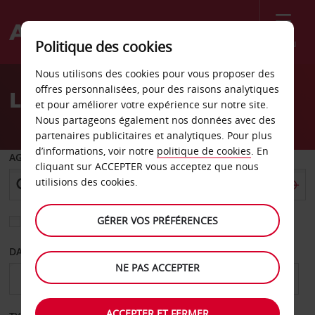
Menu
Politique des cookies
Welcome
Nous utilisons des cookies pour vous proposer des
to
offres personnalisées, pour des raisons analytiques
Location de voiture Celle
Avis
et pour améliorer votre expérience sur notre site.
Nous partageons également nos données avec des
partenaires publicitaires et analytiques. Pour plus
d’informations, voir notre
politique de cookies
. En
AGENCE DE DÉPART
cliquant sur ACCEPTER vous acceptez que nous
utilisions des cookies.
GÉRER VOS PRÉFÉRENCES
Sélectionnez une autre agence de retour
DATE DE DÉPART
DATE DE RETOUR
NE PAS ACCEPTER
ACCEPTER ET FERMER